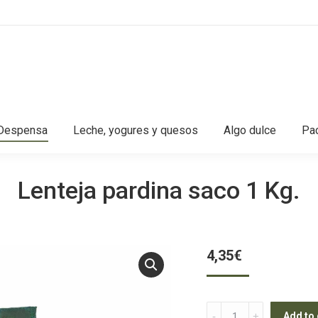
Despensa
Leche, yogures y quesos
Algo dulce
Pac
Lenteja pardina saco 1 Kg.
4,35
€
Lenteja
Add to 