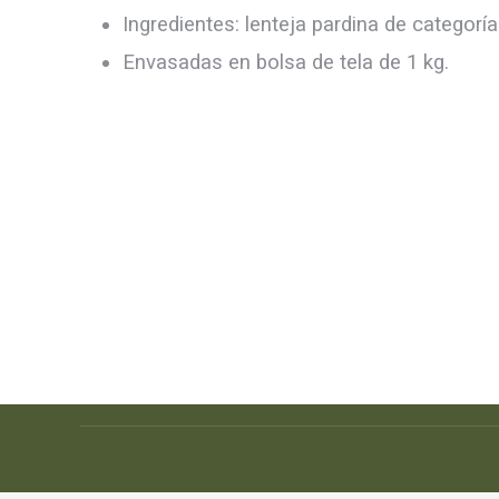
Ingredientes: lenteja pardina de categoría
Envasadas en bolsa de tela de 1 kg.
Conta
Aviso legal
Dirección
Política de privacidad
– P.I. La
Madrid 2
Condiciones generales de venta
Encuéntr
Política y gastos de envío
Mail
page
opens
in
new