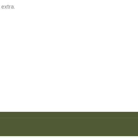
 extra.
cto
: C/ Iplacea, 10 – Nave 2 – 9
s Matillas Alcalá de Henares,
8803 Telf.: 91 882 53 97
anos en: