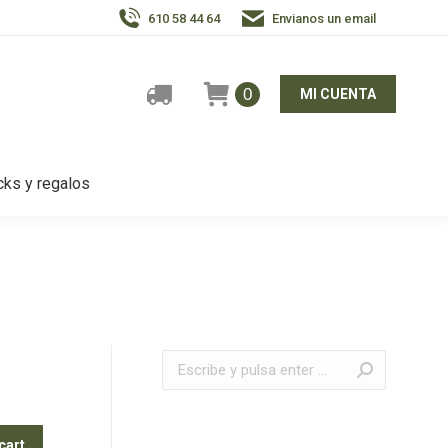
610 58 44 64
Envianos un email
0
MI CUENTA
ks y regalos
Buscar:
cart