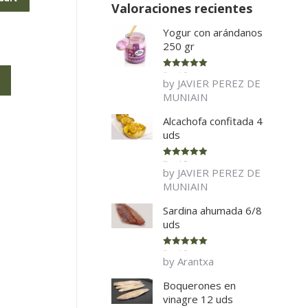
Valoraciones recientes
Yogur con arándanos
250 gr
Rated
5
out
by JAVIER PEREZ DE
of 5
MUNIAIN
Alcachofa confitada 4
uds
Rated
5
out
by JAVIER PEREZ DE
of 5
MUNIAIN
Sardina ahumada 6/8
uds
Rated
5
out
by Arantxa
of 5
Boquerones en
vinagre 12 uds