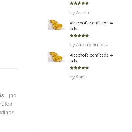
Rated
5
out
by Arantxa
of 5
Alcachofa confitada 4
uds
Rated
5
out
by Antonio Arribas
of 5
Alcachofa confitada 4
uds
Rated
5
out
by Sonia
of 5
ás… ¡no
inutos
stinos