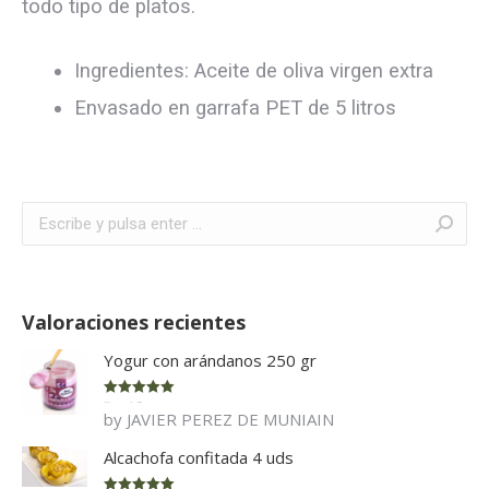
todo tipo de platos.
Ingredientes: Aceite de oliva virgen extra
Envasado en garrafa PET de 5 litros
Buscar:
Valoraciones recientes
Yogur con arándanos 250 gr
Rated
5
out
by JAVIER PEREZ DE MUNIAIN
of 5
Alcachofa confitada 4 uds