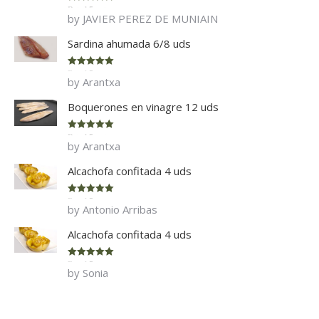
Rated
5
out
by JAVIER PEREZ DE MUNIAIN
of 5
Sardina ahumada 6/8 uds
Rated
5
out
by Arantxa
of 5
Boquerones en vinagre 12 uds
Rated
5
out
by Arantxa
of 5
Alcachofa confitada 4 uds
Rated
5
out
by Antonio Arribas
of 5
Alcachofa confitada 4 uds
Rated
5
out
by Sonia
of 5