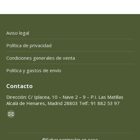
Aviso legal
Política de privacidad
Condiciones generales de venta
Política y gastos de envío
Contacto
Dirección: C/ Iplacea, 10 – Nave 2 – 9 – P.I. Las Matillas
Alcalá de Henares, Madrid 28803 Telf.: 91 882 53 97
Encuéntranos en:
Mail
page
opens