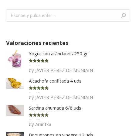
Buscar:
Valoraciones recientes
Yogur con arándanos 250 gr
Rated
5
out
by JAVIER PEREZ DE MUNIAIN
of 5
Alcachofa confitada 4 uds
Rated
5
out
by JAVIER PEREZ DE MUNIAIN
of 5
Sardina ahumada 6/8 uds
Rated
5
out
by Arantxa
of 5
Boquerones en vinagre 12 uds