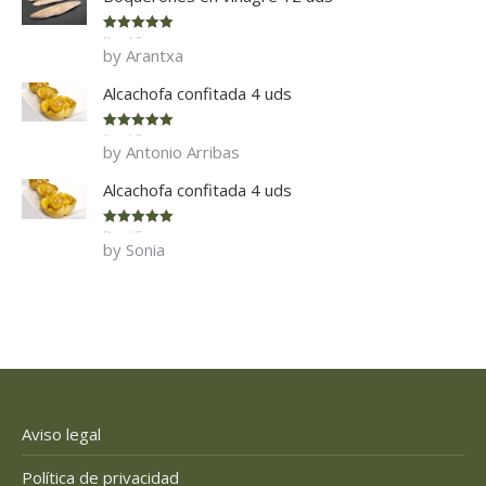
Rated
5
out
by Arantxa
of 5
Alcachofa confitada 4 uds
Rated
5
out
by Antonio Arribas
of 5
Alcachofa confitada 4 uds
Rated
5
out
by Sonia
of 5
Aviso legal
Política de privacidad