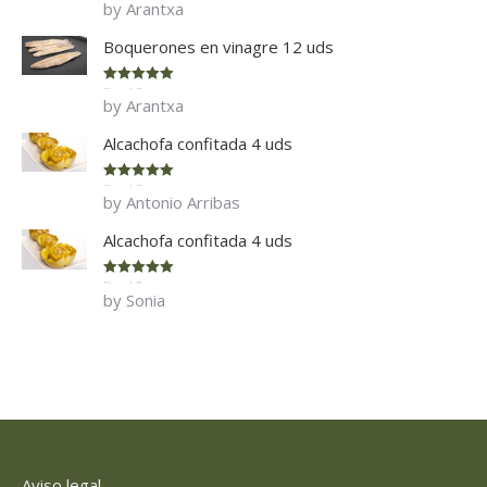
by Arantxa
of 5
Boquerones en vinagre 12 uds
Rated
5
out
by Arantxa
of 5
Alcachofa confitada 4 uds
Rated
5
out
by Antonio Arribas
of 5
Alcachofa confitada 4 uds
Rated
5
out
by Sonia
of 5
Aviso legal