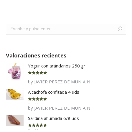
Buscar:
Valoraciones recientes
Yogur con arándanos 250 gr
Rated
5
out
by JAVIER PEREZ DE MUNIAIN
of 5
Alcachofa confitada 4 uds
Rated
5
out
by JAVIER PEREZ DE MUNIAIN
of 5
Sardina ahumada 6/8 uds
Rated
5
out