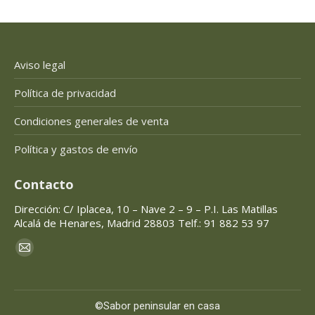
Aviso legal
Política de privacidad
Condiciones generales de venta
Política y gastos de envío
Contacto
Dirección: C/ Iplacea, 10 – Nave 2 – 9 – P.I. Las Matillas
Alcalá de Henares, Madrid 28803 Telf.: 91 882 53 97
Encuéntranos en:
Mail
page
opens
©Sabor peninsular en casa
in