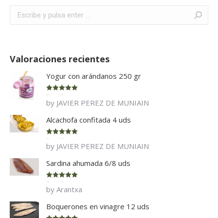
Buscar:
Valoraciones recientes
Yogur con arándanos 250 gr
Rated
5
out
by JAVIER PEREZ DE MUNIAIN
of 5
Alcachofa confitada 4 uds
Rated
5
out
by JAVIER PEREZ DE MUNIAIN
of 5
Sardina ahumada 6/8 uds
Rated
5
out
by Arantxa
of 5
Boquerones en vinagre 12 uds