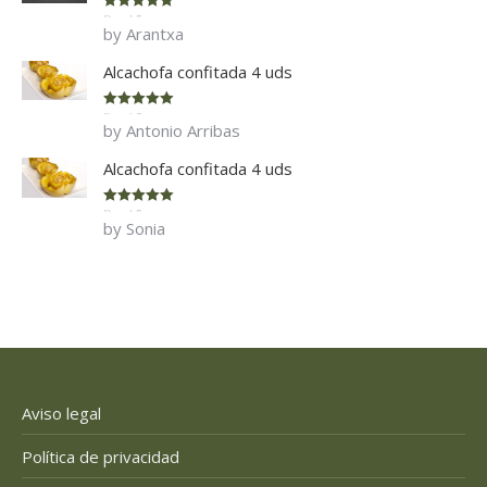
Rated
5
out
by Arantxa
of 5
Alcachofa confitada 4 uds
Rated
5
out
by Antonio Arribas
of 5
Alcachofa confitada 4 uds
Rated
5
out
by Sonia
of 5
Aviso legal
Política de privacidad