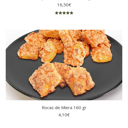
16,50
€
Rated
5.00
out of 5
Rocas de Miera 160 gr
4,10
€