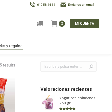
610 58 44 64
Envianos un email
0
MI CUENTA
ks y regalos
Buscar:
5 results
Valoraciones recientes
Yogur con arándanos
250 gr