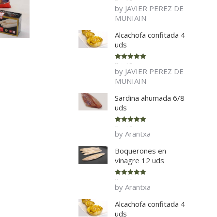
Rated
5
out
by JAVIER PEREZ DE
of 5
MUNIAIN
Alcachofa confitada 4
uds
o
Rated
5
out
by JAVIER PEREZ DE
of 5
MUNIAIN
Sardina ahumada 6/8
uds
Rated
5
out
by Arantxa
of 5
Boquerones en
vinagre 12 uds
Rated
5
out
by Arantxa
of 5
Alcachofa confitada 4
uds