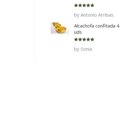
Rated
5
out
by Antonio Arribas
of 5
Alcachofa confitada 4
uds
Rated
5
out
by Sonia
of 5