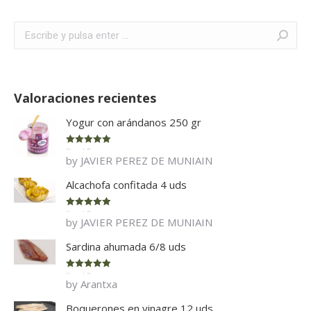
Buscar:
Valoraciones recientes
Yogur con arándanos 250 gr
Rated
5
out
by JAVIER PEREZ DE MUNIAIN
of 5
Alcachofa confitada 4 uds
Rated
5
out
by JAVIER PEREZ DE MUNIAIN
of 5
Sardina ahumada 6/8 uds
Rated
5
out
by Arantxa
of 5
Boquerones en vinagre 12 uds