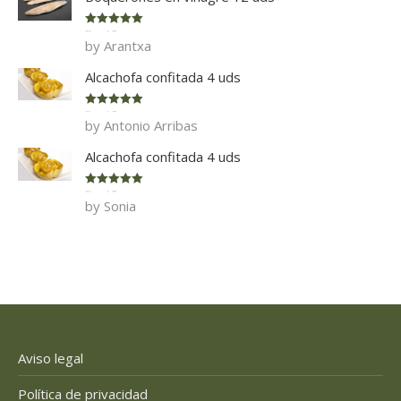
Rated
5
out
by Arantxa
of 5
Alcachofa confitada 4 uds
Rated
5
out
by Antonio Arribas
of 5
Alcachofa confitada 4 uds
Rated
5
out
by Sonia
of 5
Aviso legal
Política de privacidad