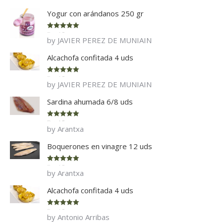
Yogur con arándanos 250 gr
Rated
5
out
by JAVIER PEREZ DE MUNIAIN
of 5
Alcachofa confitada 4 uds
Rated
5
out
by JAVIER PEREZ DE MUNIAIN
of 5
Sardina ahumada 6/8 uds
Rated
5
out
by Arantxa
of 5
Boquerones en vinagre 12 uds
Rated
5
out
by Arantxa
of 5
Alcachofa confitada 4 uds
Rated
5
out
by Antonio Arribas
of 5