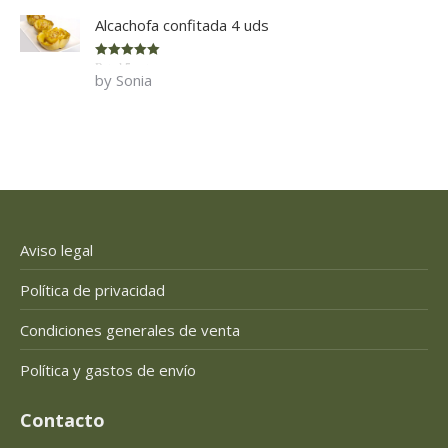
Alcachofa confitada 4 uds
Rated
5
out
by Sonia
of 5
Aviso legal
Política de privacidad
Condiciones generales de venta
Política y gastos de envío
Contacto