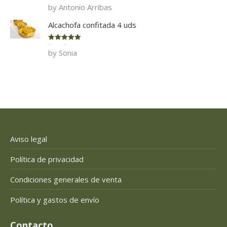
Rated
5
out
by Antonio Arribas
of 5
Alcachofa confitada 4 uds
Rated
5
out
by Sonia
of 5
Aviso legal
Política de privacidad
Condiciones generales de venta
Política y gastos de envío
Contacto