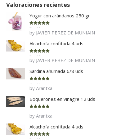
Valoraciones recientes
Yogur con arándanos 250 gr
Rated
5
out
by JAVIER PEREZ DE MUNIAIN
of 5
Alcachofa confitada 4 uds
Rated
5
out
by JAVIER PEREZ DE MUNIAIN
of 5
Sardina ahumada 6/8 uds
Rated
5
out
by Arantxa
of 5
Boquerones en vinagre 12 uds
Rated
5
out
by Arantxa
of 5
Alcachofa confitada 4 uds