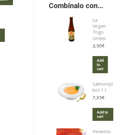
Combínalo con…
La
Virgen
Trigo
Limpio
2,50
€
Add
to
cart
Salmorejo
bot 1 l
7,35
€
Add to
cart
Pimiento