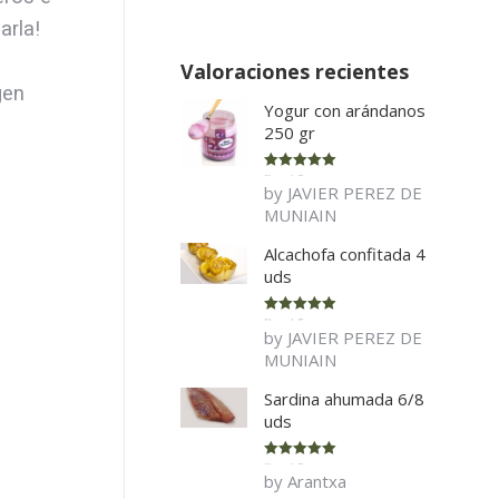
arla!
Valoraciones recientes
gen
Yogur con arándanos
250 gr
Rated
5
out
by JAVIER PEREZ DE
of 5
MUNIAIN
Alcachofa confitada 4
uds
Rated
5
out
by JAVIER PEREZ DE
of 5
MUNIAIN
Sardina ahumada 6/8
uds
Rated
5
out
by Arantxa
of 5