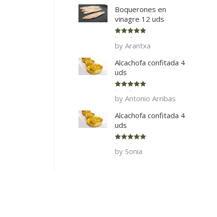
Boquerones en
vinagre 12 uds
Rated
5
out
by Arantxa
of 5
Alcachofa confitada 4
uds
Rated
5
out
by Antonio Arribas
of 5
Alcachofa confitada 4
uds
Rated
5
out
by Sonia
of 5