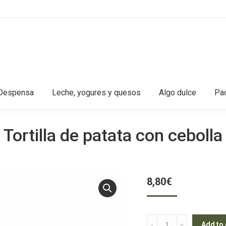
Despensa
Leche, yogures y quesos
Algo dulce
Pac
Tortilla de patata con cebolla
8,80
€
Tortilla
Add to 