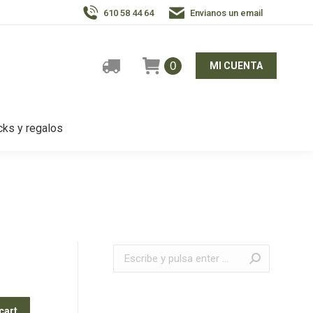
610 58 44 64
Envianos un email
0
MI CUENTA
ks y regalos
Buscar:
cart