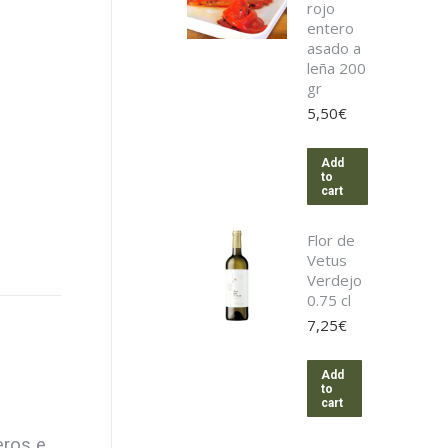
rojo
entero
asado a
leña 200
gr
5,50
€
Add
to
cart
Flor de
Vetus
Verdejo
0.75 cl
7,25
€
Add
to
cart
eros e