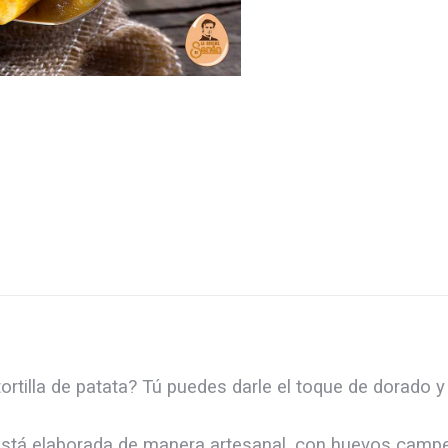
tortilla de patata? Tú puedes darle el toque de dorado y
 está elaborada de manera artesanal, con huevos camp