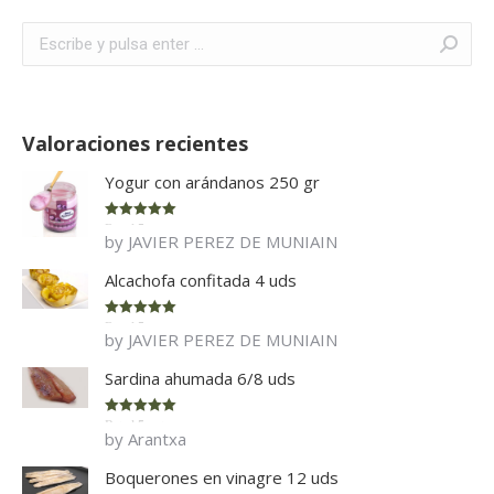
Buscar:
Valoraciones recientes
Yogur con arándanos 250 gr
Rated
5
out
by JAVIER PEREZ DE MUNIAIN
of 5
Alcachofa confitada 4 uds
Rated
5
out
by JAVIER PEREZ DE MUNIAIN
of 5
Sardina ahumada 6/8 uds
Rated
5
out
by Arantxa
of 5
Boquerones en vinagre 12 uds