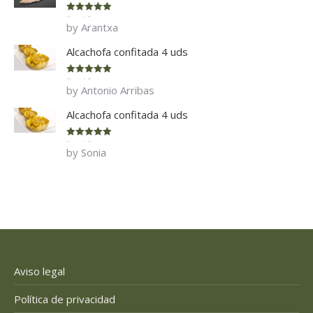
Rated
5
out
by Arantxa
of 5
Alcachofa confitada 4 uds
Rated
5
out
by Antonio Arribas
of 5
Alcachofa confitada 4 uds
Rated
5
out
by Sonia
of 5
Aviso legal
Política de privacidad