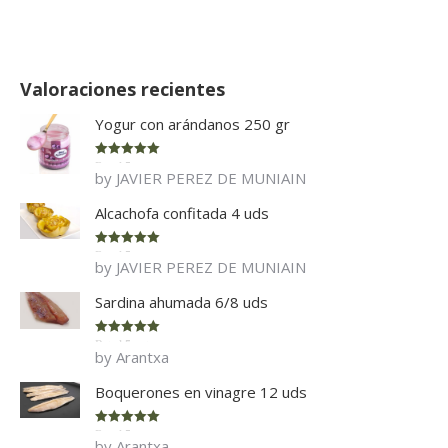
Valoraciones recientes
Yogur con arándanos 250 gr
Rated
5
out
by JAVIER PEREZ DE MUNIAIN
of 5
Alcachofa confitada 4 uds
Rated
5
out
by JAVIER PEREZ DE MUNIAIN
of 5
Sardina ahumada 6/8 uds
Rated
5
out
by Arantxa
of 5
Boquerones en vinagre 12 uds
Rated
5
out
by Arantxa