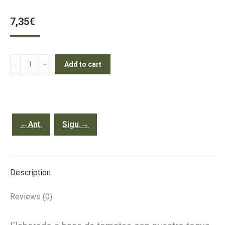
7,35
€
Salmorejo
Add to cart
bot
1
l
quantity
←Ant.
Sigu.→
Description
Reviews (0)