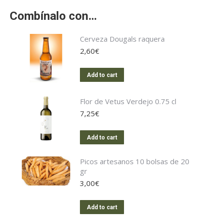
Combínalo con…
Cerveza Dougals raquera
2,60
€
Add to cart
Flor de Vetus Verdejo 0.75 cl
7,25
€
Add to cart
Picos artesanos 10 bolsas de 20
gr
3,00
€
Add to cart