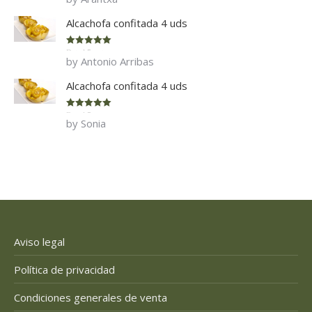
of 5
Alcachofa confitada 4 uds
Rated
5
out
by Antonio Arribas
of 5
Alcachofa confitada 4 uds
Rated
5
out
by Sonia
of 5
Aviso legal
Política de privacidad
Condiciones generales de venta