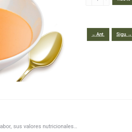
bot
1
l
quantity
←Ant.
Sigu.→
abor, sus valores nutricionales…