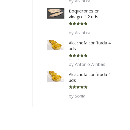
by Arantxa
of 5
Boquerones en
vinagre 12 uds
Rated
5
out
by Arantxa
of 5
Alcachofa confitada 4
uds
Rated
5
out
by Antonio Arribas
of 5
Alcachofa confitada 4
uds
Rated
5
out
by Sonia
of 5