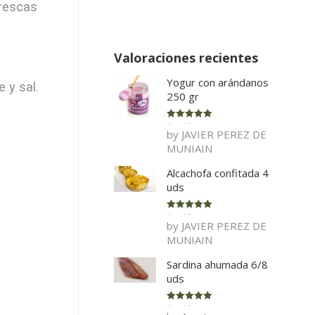
frescas
Valoraciones recientes
Yogur con arándanos
 y sal.
250 gr
Rated
5
out
by JAVIER PEREZ DE
of 5
MUNIAIN
Alcachofa confitada 4
uds
Rated
5
out
by JAVIER PEREZ DE
of 5
MUNIAIN
Sardina ahumada 6/8
uds
Rated
5
out