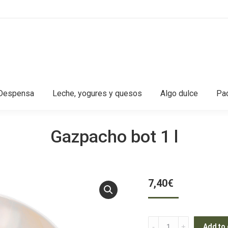
Despensa
Leche, yogures y quesos
Algo dulce
Pac
Gazpacho bot 1 l
7,40
€
Gazpacho
Add to 