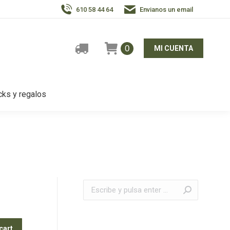
610 58 44 64
Envianos un email
0
MI CUENTA
ks y regalos
Buscar:
cart