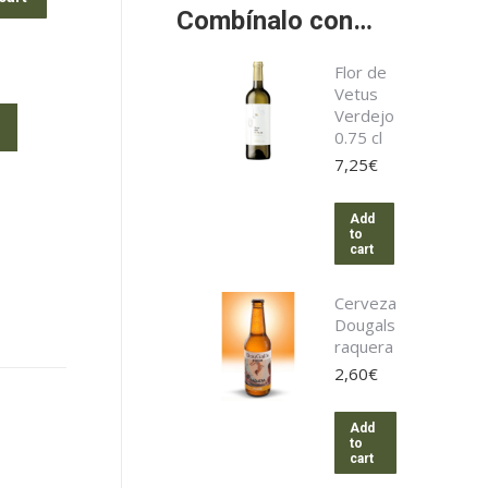
Combínalo con…
Flor de
Vetus
Verdejo
0.75 cl
7,25
€
Add
to
cart
Cerveza
Dougals
raquera
2,60
€
Add
to
cart