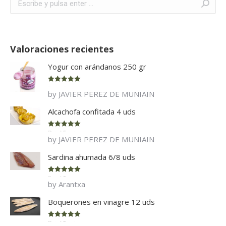
Valoraciones recientes
Yogur con arándanos 250 gr
Rated
5
out
by JAVIER PEREZ DE MUNIAIN
of 5
Alcachofa confitada 4 uds
Rated
5
out
by JAVIER PEREZ DE MUNIAIN
of 5
Sardina ahumada 6/8 uds
Rated
5
out
by Arantxa
of 5
Boquerones en vinagre 12 uds
Rated
5
out