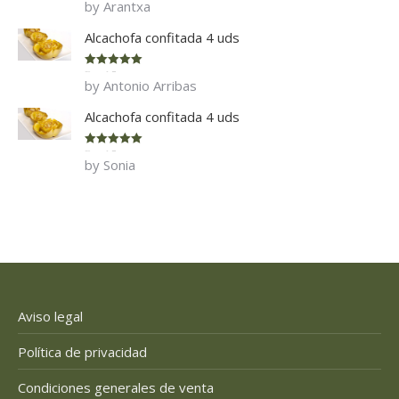
by Arantxa
of 5
Alcachofa confitada 4 uds
Rated
5
out
by Antonio Arribas
of 5
Alcachofa confitada 4 uds
Rated
5
out
by Sonia
of 5
Aviso legal
Política de privacidad
Condiciones generales de venta