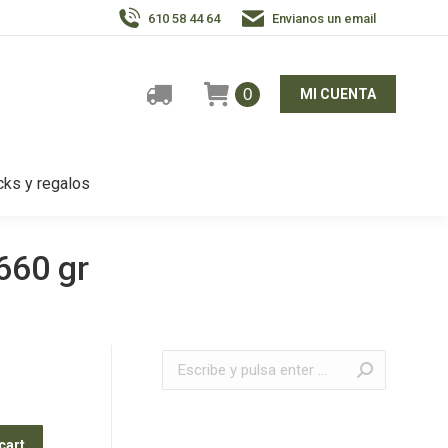
610 58 44 64
Envianos un email
0
MI CUENTA
ks y regalos
660 gr
Buscar:
cart