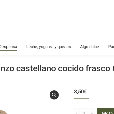
Despensa
Leche, yogures y quesos
Algo dulce
Pac
nzo castellano cocido frasco 
3,50
€
Garbanzo
Add to 