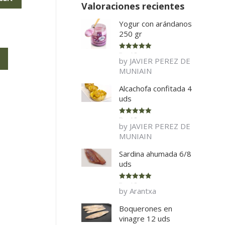
Valoraciones recientes
Yogur con arándanos
250 gr
Rated
5
out
by JAVIER PEREZ DE
of 5
MUNIAIN
Alcachofa confitada 4
uds
Rated
5
out
by JAVIER PEREZ DE
of 5
MUNIAIN
Sardina ahumada 6/8
uds
Rated
5
out
by Arantxa
of 5
Boquerones en
vinagre 12 uds