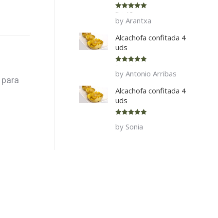
Rated
5
out
by Arantxa
of 5
Alcachofa confitada 4
uds
Rated
5
out
by Antonio Arribas
of 5
 para
Alcachofa confitada 4
uds
Rated
5
out
by Sonia
of 5