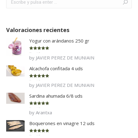
Valoraciones recientes
Yogur con arándanos 250 gr
Rated
5
out
by JAVIER PEREZ DE MUNIAIN
of 5
Alcachofa confitada 4 uds
Rated
5
out
by JAVIER PEREZ DE MUNIAIN
of 5
Sardina ahumada 6/8 uds
Rated
5
out
by Arantxa
of 5
Boquerones en vinagre 12 uds
Rated
5
out