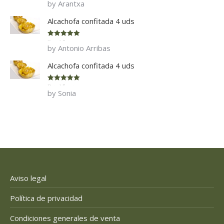
by Arantxa
of 5
Alcachofa confitada 4 uds
Rated
5
out
by Antonio Arribas
of 5
Alcachofa confitada 4 uds
Rated
5
out
by Sonia
of 5
Aviso legal
Política de privacidad
Condiciones generales de venta