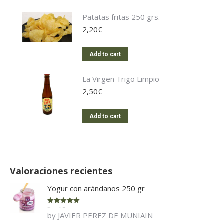
Patatas fritas 250 grs.
2,20
€
Add to cart
La Virgen Trigo Limpio
2,50
€
Add to cart
Valoraciones recientes
Yogur con arándanos 250 gr
Rated
5
out
by JAVIER PEREZ DE MUNIAIN
of 5