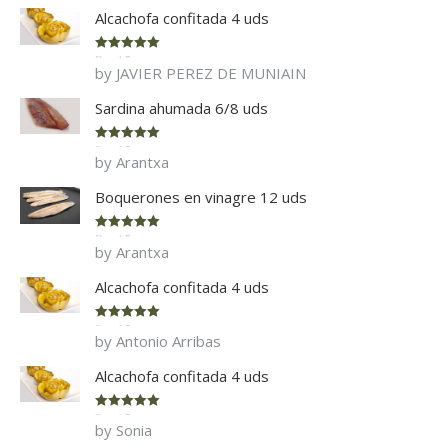
Alcachofa confitada 4 uds
Rated
5
out
by JAVIER PEREZ DE MUNIAIN
of 5
Sardina ahumada 6/8 uds
Rated
5
out
by Arantxa
of 5
Boquerones en vinagre 12 uds
Rated
5
out
by Arantxa
of 5
Alcachofa confitada 4 uds
Rated
5
out
by Antonio Arribas
of 5
Alcachofa confitada 4 uds
Rated
5
out
by Sonia
of 5