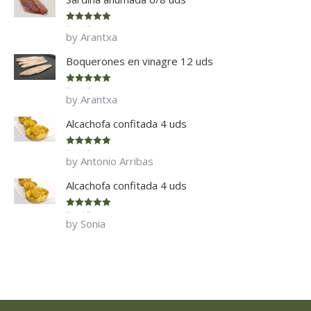
Rated
5
out
by Arantxa
of 5
Boquerones en vinagre 12 uds
Rated
5
out
by Arantxa
of 5
Alcachofa confitada 4 uds
Rated
5
out
by Antonio Arribas
of 5
Alcachofa confitada 4 uds
Rated
5
out
by Sonia
of 5