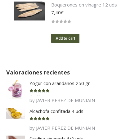
Boquerones en vinagre 12 uds
7,40
€
Rated
5.00
out of 5
Add to cart
Valoraciones recientes
Yogur con arándanos 250 gr
Rated
5
out
by JAVIER PEREZ DE MUNIAIN
of 5
Alcachofa confitada 4 uds
Rated
5
out
by JAVIER PEREZ DE MUNIAIN
of 5
Sardina ahumada 6/8 uds