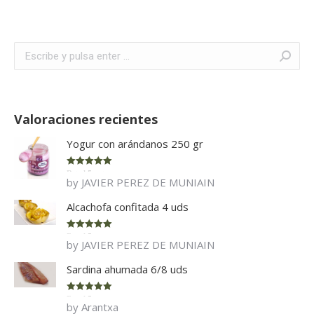
Buscar:
Valoraciones recientes
Yogur con arándanos 250 gr
Rated
5
out
by JAVIER PEREZ DE MUNIAIN
of 5
Alcachofa confitada 4 uds
Rated
5
out
by JAVIER PEREZ DE MUNIAIN
of 5
Sardina ahumada 6/8 uds
Rated
5
out
by Arantxa
of 5