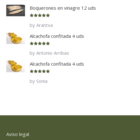
Boquerones en vinagre 12 uds
Rated
5
out
by Arantxa
of 5
Alcachofa confitada 4 uds
Rated
5
out
by Antonio Arribas
of 5
Alcachofa confitada 4 uds
Rated
5
out
by Sonia
of 5
Aviso legal