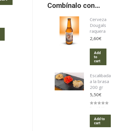
Combínalo con…
Cerveza
Dougals
raquera
2,60
€
Add
to
cart
Escalibada
a la brasa
200 gr
5,50
€
Rated
5.00
out of 5
Add to
cart