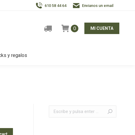
610 58 44 64
Envianos un email
0
MI CUENTA
ks y regalos
Buscar:
cart