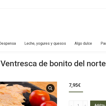
Despensa
Leche, yogures y quesos
Algo dulce
Pac
Ventresca de bonito del norte
7,95
€
Ventresca
Add to 