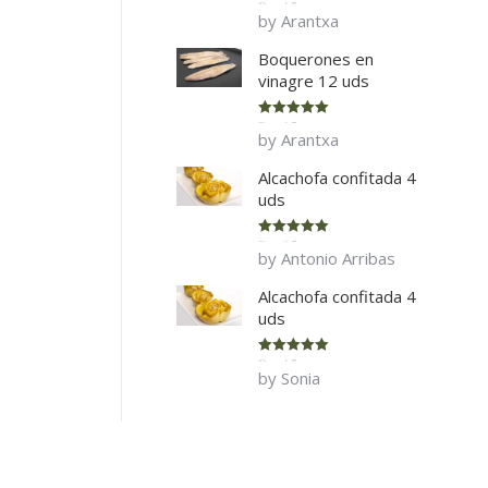
Rated
5
out
by Arantxa
of 5
Boquerones en
vinagre 12 uds
Rated
5
out
by Arantxa
of 5
Alcachofa confitada 4
uds
Rated
5
out
by Antonio Arribas
of 5
Alcachofa confitada 4
uds
Rated
5
out
by Sonia
of 5