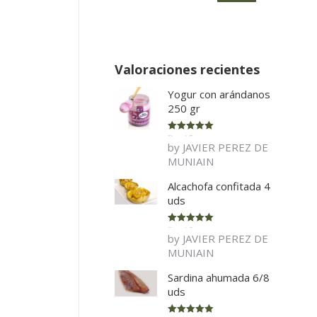
Valoraciones recientes
Yogur con arándanos
250 gr
Rated
5
out
by JAVIER PEREZ DE
of 5
MUNIAIN
Alcachofa confitada 4
uds
Rated
5
out
by JAVIER PEREZ DE
of 5
MUNIAIN
Sardina ahumada 6/8
uds