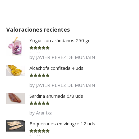
Valoraciones recientes
Yogur con arándanos 250 gr
Rated
5
out
by JAVIER PEREZ DE MUNIAIN
of 5
Alcachofa confitada 4 uds
Rated
5
out
by JAVIER PEREZ DE MUNIAIN
of 5
Sardina ahumada 6/8 uds
Rated
5
out
by Arantxa
of 5
Boquerones en vinagre 12 uds
Rated
5
out