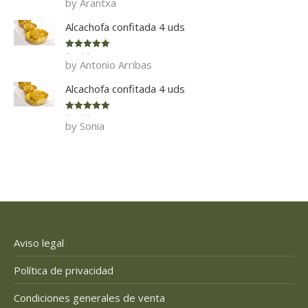
by Arantxa
of 5
Alcachofa confitada 4 uds
Rated
5
out
by Antonio Arribas
of 5
Alcachofa confitada 4 uds
Rated
5
out
by Sonia
of 5
Aviso legal
Política de privacidad
Condiciones generales de venta