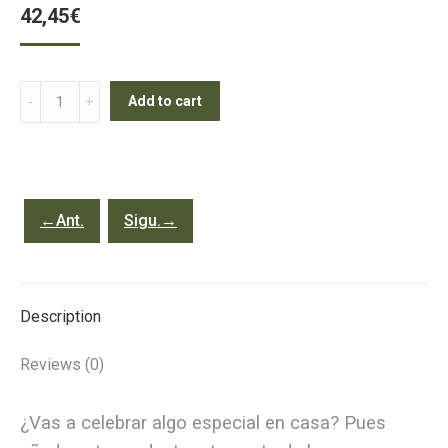
42,45
€
Foie
Add to cart
gras
Poché
micuit
300
←Ant.
Sigu.→
gr
aprox
quantity
Description
Reviews (0)
¿Vas a celebrar algo especial en casa? Pues