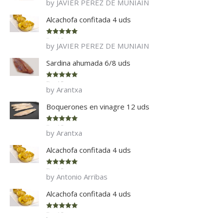
by JAVIER PEREZ DE MUNIAIN
of 5
Alcachofa confitada 4 uds
Rated
5
out
by JAVIER PEREZ DE MUNIAIN
of 5
Sardina ahumada 6/8 uds
Rated
5
out
by Arantxa
of 5
Boquerones en vinagre 12 uds
Rated
5
out
by Arantxa
of 5
Alcachofa confitada 4 uds
Rated
5
out
by Antonio Arribas
of 5
Alcachofa confitada 4 uds
Rated
5
out