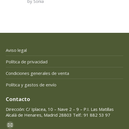
by Sonia
of 5
Aviso legal
Política de privacidad
Condiciones generales de venta
Política y gastos de envío
Contacto
Dirección: C/ Iplacea, 10 – Nave 2 – 9 – P.I. Las Matillas
Alcalá de Henares, Madrid 28803 Telf.: 91 882 53 97
Encuéntranos en:
Mail