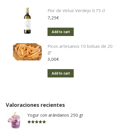
Flor de Vetus Verdejo 0.75 cl
7,25
€
Add to cart
Picos artesanos 10 bolsas de 20
gr
3,00
€
Add to cart
Valoraciones recientes
Yogur con arándanos 250 gr
Rated
5
out