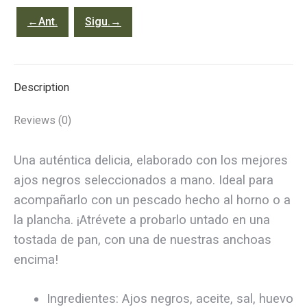
115
←Ant.
Sigu.→
gr
quantity
Description
Reviews (0)
Una auténtica delicia, elaborado con los mejores
ajos negros seleccionados a mano. Ideal para
acompañarlo con un pescado hecho al horno o a
la plancha. ¡Atrévete a probarlo untado en una
tostada de pan, con una de nuestras anchoas
encima!
Ingredientes: Ajos negros, aceite, sal, huevo