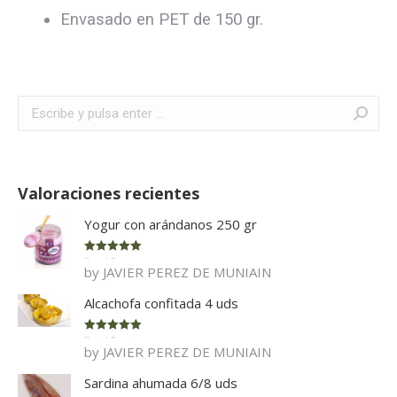
Envasado en PET de 150 gr.
Buscar:
Valoraciones recientes
Yogur con arándanos 250 gr
Rated
5
out
by JAVIER PEREZ DE MUNIAIN
of 5
Alcachofa confitada 4 uds
Rated
5
out
by JAVIER PEREZ DE MUNIAIN
of 5
Sardina ahumada 6/8 uds