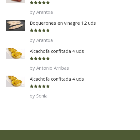
Rated
5
out
by Arantxa
of 5
Boquerones en vinagre 12 uds
Rated
5
out
by Arantxa
of 5
Alcachofa confitada 4 uds
Rated
5
out
by Antonio Arribas
of 5
Alcachofa confitada 4 uds
Rated
5
out
by Sonia
of 5