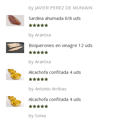
Rated
5
out
by JAVIER PEREZ DE MUNIAIN
of 5
Sardina ahumada 6/8 uds
Rated
5
out
by Arantxa
of 5
Boquerones en vinagre 12 uds
Rated
5
out
by Arantxa
of 5
Alcachofa confitada 4 uds
Rated
5
out
by Antonio Arribas
of 5
Alcachofa confitada 4 uds
Rated
5
out
by Sonia
of 5