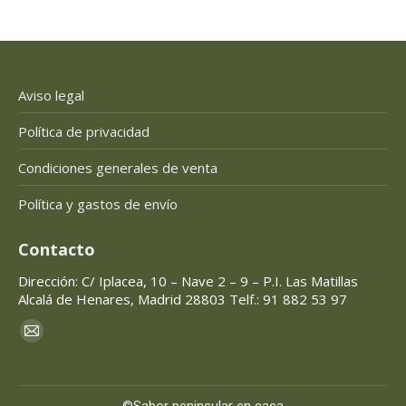
Aviso legal
Política de privacidad
Condiciones generales de venta
Política y gastos de envío
Contacto
Dirección: C/ Iplacea, 10 – Nave 2 – 9 – P.I. Las Matillas
Alcalá de Henares, Madrid 28803 Telf.: 91 882 53 97
Encuéntranos en:
Mail
page
opens
©Sabor peninsular en casa