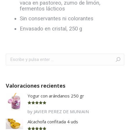
vaca en pastoreo, zumo de limón,
fermentos lácticos
Sin conservantes ni colorantes
Envasado en cristal, 250 g
Buscar:
Valoraciones recientes
Yogur con arándanos 250 gr
Rated
5
out
by JAVIER PEREZ DE MUNIAIN
of 5
Alcachofa confitada 4 uds