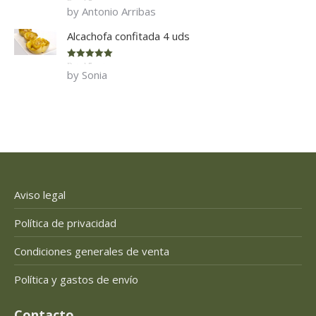
Rated
5
out
by Antonio Arribas
of 5
Alcachofa confitada 4 uds
Rated
5
out
by Sonia
of 5
Aviso legal
Política de privacidad
Condiciones generales de venta
Política y gastos de envío
Contacto