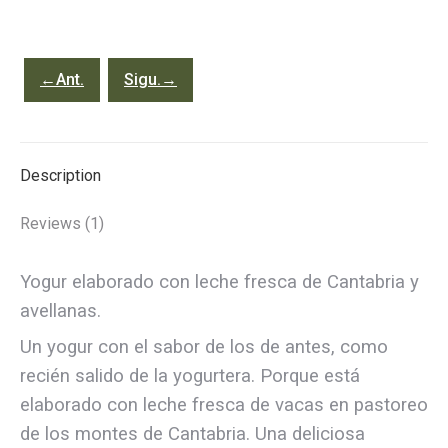
avellana
250
gr
←Ant.
Sigu.→
quantity
Description
Reviews (1)
Yogur elaborado con leche fresca de Cantabria y
avellanas.
Un yogur con el sabor de los de antes, como
recién salido de la yogurtera. Porque está
elaborado con leche fresca de vacas en pastoreo
de los montes de Cantabria. Una deliciosa