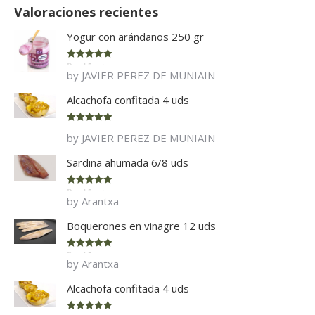
Valoraciones recientes
Yogur con arándanos 250 gr
Rated
5
out
by JAVIER PEREZ DE MUNIAIN
of 5
Alcachofa confitada 4 uds
Rated
5
out
by JAVIER PEREZ DE MUNIAIN
of 5
Sardina ahumada 6/8 uds
Rated
5
out
by Arantxa
of 5
Boquerones en vinagre 12 uds
Rated
5
out
by Arantxa
of 5
Alcachofa confitada 4 uds