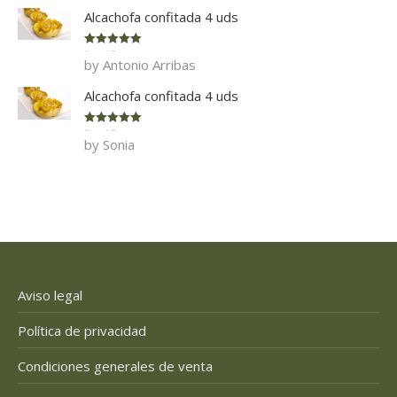
Alcachofa confitada 4 uds
Rated
5
out
by Antonio Arribas
of 5
Alcachofa confitada 4 uds
Rated
5
out
by Sonia
of 5
Aviso legal
Política de privacidad
Condiciones generales de venta