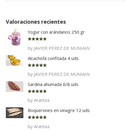
Valoraciones recientes
Yogur con arándanos 250 gr
Rated
5
out
by JAVIER PEREZ DE MUNIAIN
of 5
Alcachofa confitada 4 uds
Rated
5
out
by JAVIER PEREZ DE MUNIAIN
of 5
Sardina ahumada 6/8 uds
Rated
5
out
by Arantxa
of 5
Boquerones en vinagre 12 uds
Rated
5
out
by Arantxa
of 5