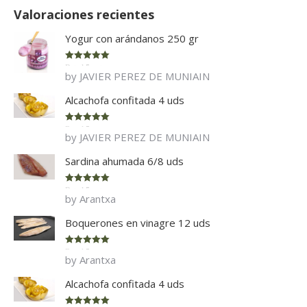
Valoraciones recientes
Yogur con arándanos 250 gr
Rated
5
out
by JAVIER PEREZ DE MUNIAIN
of 5
Alcachofa confitada 4 uds
Rated
5
out
by JAVIER PEREZ DE MUNIAIN
of 5
Sardina ahumada 6/8 uds
Rated
5
out
by Arantxa
of 5
Boquerones en vinagre 12 uds
Rated
5
out
by Arantxa
of 5
Alcachofa confitada 4 uds