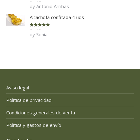
Rated
5
out
by Antonio Arribas
of 5
Alcachofa confitada 4 uds
Rated
5
out
by Sonia
of 5
Aviso legal
Política de privacidad
Condiciones generales de venta
Política y gastos de envío