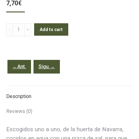
7,70
€
Espárragos
Add to cart
de
Navarra
6/8
uds.
←Ant.
Sigu.→
quantity
Description
Reviews (0)
Escogidos uno a uno, de la huerta de Navarra,
cocidos en agua con una pizca de sal, para que