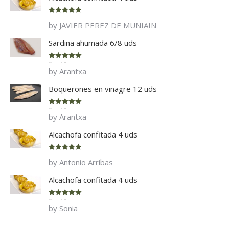
Rated
5
out
by JAVIER PEREZ DE MUNIAIN
of 5
Sardina ahumada 6/8 uds
Rated
5
out
by Arantxa
of 5
Boquerones en vinagre 12 uds
Rated
5
out
by Arantxa
of 5
Alcachofa confitada 4 uds
Rated
5
out
by Antonio Arribas
of 5
Alcachofa confitada 4 uds
Rated
5
out
by Sonia
of 5