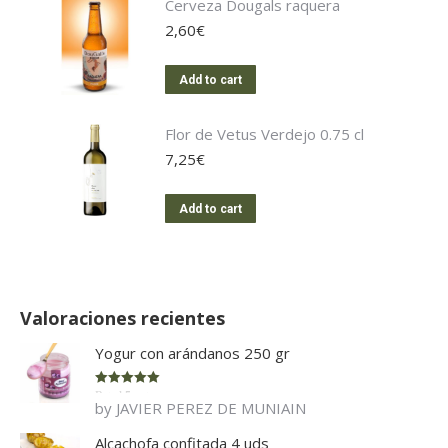
Cerveza Dougals raquera
2,60
€
Add to cart
Flor de Vetus Verdejo 0.75 cl
7,25
€
Add to cart
Valoraciones recientes
Yogur con arándanos 250 gr
Rated
5
out
by JAVIER PEREZ DE MUNIAIN
of 5
Alcachofa confitada 4 uds