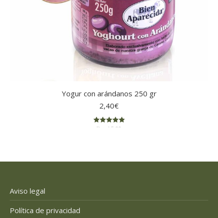
Yogur con arándanos 250 gr
2,40
€
Rated
5.00
out of 5
Aviso legal
Política de privacidad