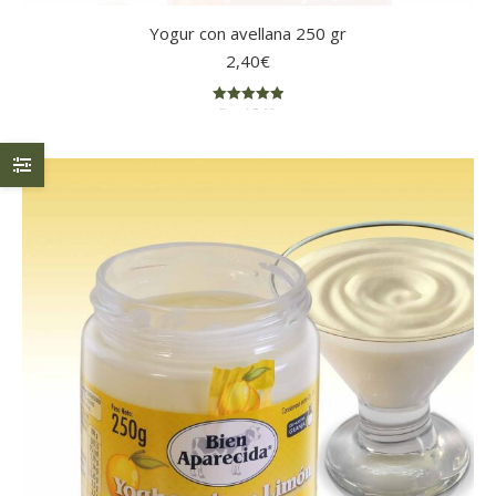
Yogur con avellana 250 gr
2,40
€
Rated
5.00
out of 5