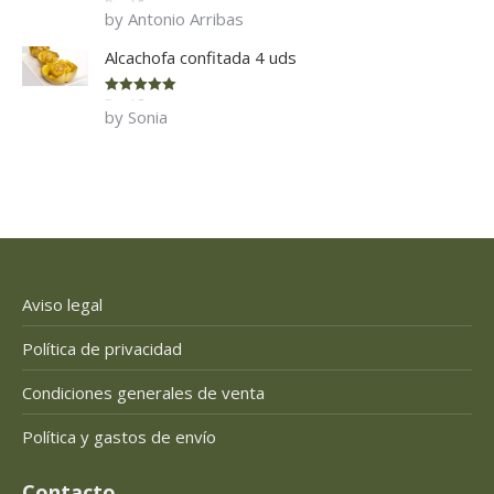
Rated
5
out
by Antonio Arribas
of 5
Alcachofa confitada 4 uds
Rated
5
out
by Sonia
of 5
Aviso legal
Política de privacidad
Condiciones generales de venta
Política y gastos de envío
Contacto