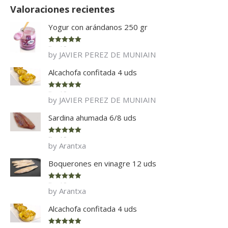
Valoraciones recientes
Yogur con arándanos 250 gr
Rated
5
out
by JAVIER PEREZ DE MUNIAIN
of 5
Alcachofa confitada 4 uds
Rated
5
out
by JAVIER PEREZ DE MUNIAIN
of 5
Sardina ahumada 6/8 uds
Rated
5
out
by Arantxa
of 5
Boquerones en vinagre 12 uds
Rated
5
out
by Arantxa
of 5
Alcachofa confitada 4 uds