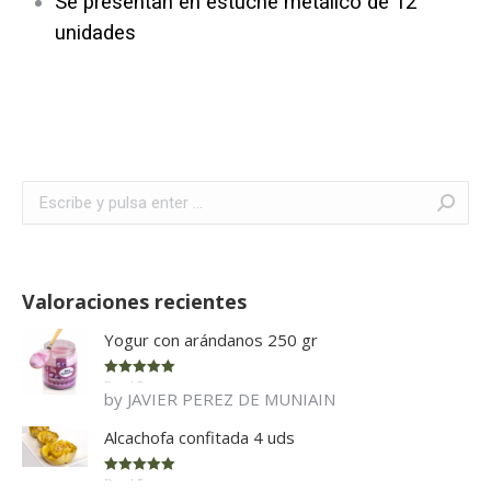
Se presentan en estuche metálico de 12
unidades
Buscar:
Valoraciones recientes
Yogur con arándanos 250 gr
Rated
5
out
by JAVIER PEREZ DE MUNIAIN
of 5
Alcachofa confitada 4 uds
Rated
5
out