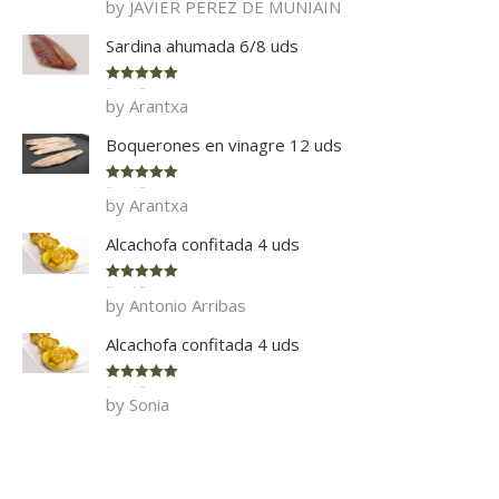
by JAVIER PEREZ DE MUNIAIN
of 5
Sardina ahumada 6/8 uds
Rated
5
out
by Arantxa
of 5
Boquerones en vinagre 12 uds
Rated
5
out
by Arantxa
of 5
Alcachofa confitada 4 uds
Rated
5
out
by Antonio Arribas
of 5
Alcachofa confitada 4 uds
Rated
5
out
by Sonia
of 5