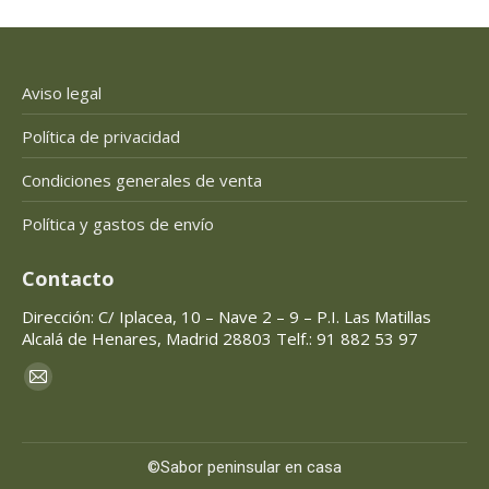
Aviso legal
Política de privacidad
Condiciones generales de venta
Política y gastos de envío
Contacto
Dirección: C/ Iplacea, 10 – Nave 2 – 9 – P.I. Las Matillas
Alcalá de Henares, Madrid 28803 Telf.: 91 882 53 97
Encuéntranos en:
Mail
page
opens
©Sabor peninsular en casa
in