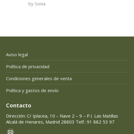
by Sonia
of 5
Aviso legal
Política de privacidad
Condiciones generales de venta
Política y gastos de envío
Contacto
Dirección: C/ Iplacea, 10 – Nave 2 – 9 – P.I. Las Matillas
Alcalá de Henares, Madrid 28803 Telf.: 91 882 53 97
Encuéntranos en: