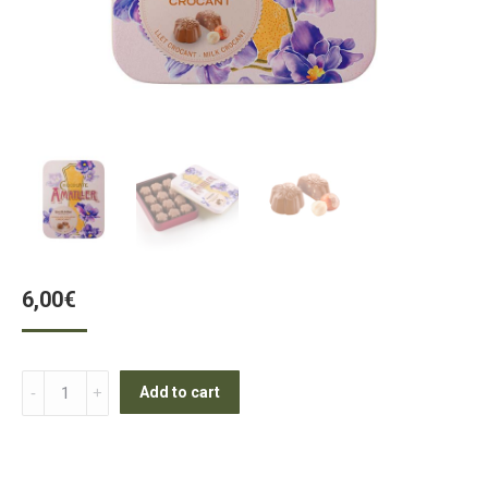
6,00
€
Flores
Add to cart
crocant
quantity