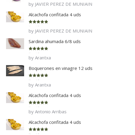
Rated
5
out
by JAVIER PEREZ DE MUNIAIN
of 5
Alcachofa confitada 4 uds
Rated
5
out
by JAVIER PEREZ DE MUNIAIN
of 5
Sardina ahumada 6/8 uds
Rated
5
out
by Arantxa
of 5
Boquerones en vinagre 12 uds
Rated
5
out
by Arantxa
of 5
Alcachofa confitada 4 uds
Rated
5
out
by Antonio Arribas
of 5
Alcachofa confitada 4 uds
Rated
5
out