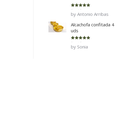
Rated
5
out
by Antonio Arribas
of 5
Alcachofa confitada 4
uds
Rated
5
out
by Sonia
of 5