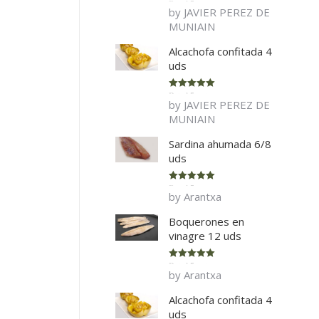
Rated
5
out
by JAVIER PEREZ DE
of 5
MUNIAIN
Alcachofa confitada 4
uds
Rated
5
out
by JAVIER PEREZ DE
of 5
MUNIAIN
Sardina ahumada 6/8
uds
Rated
5
out
by Arantxa
of 5
Boquerones en
vinagre 12 uds
Rated
5
out
by Arantxa
of 5
Alcachofa confitada 4
uds