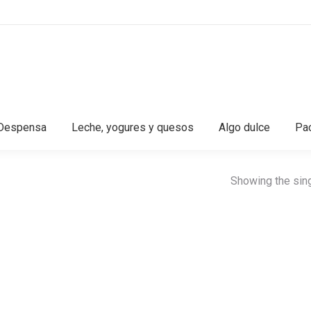
Despensa
Leche, yogures y quesos
Algo dulce
Pac
Showing the sing