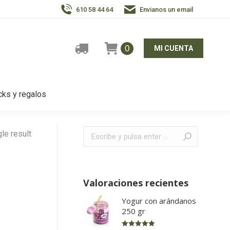
610 58 44 64
Envianos un email
0
MI CUENTA
ks y regalos
Buscar:
le result
Valoraciones recientes
Yogur con arándanos
250 gr