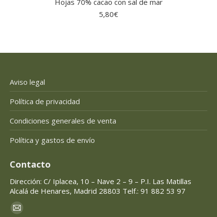
Hojas 70% cacao con sal de mar
5,80
€
Aviso legal
Política de privacidad
Condiciones generales de venta
Política y gastos de envío
Contacto
Dirección: C/ Iplacea, 10 – Nave 2 – 9 – P.I. Las Matillas
Alcalá de Henares, Madrid 28803 Telf.: 91 882 53 97
Encuéntranos en:
Mail