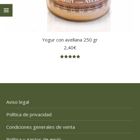
Yogur con avellana 250 gr
2,40
€
Rated
5.00
out of 5
Aviso legal
Política de privacidad
Condiciones generales de venta
Política y gastos de envío