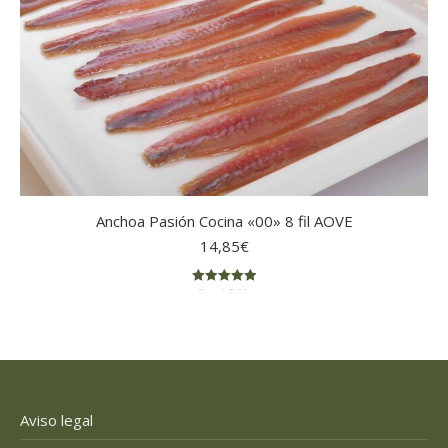
Anchoa Pasión Cocina «00» 8 fil AOVE
14,85
€
Rated
5.00
out of 5
Aviso legal