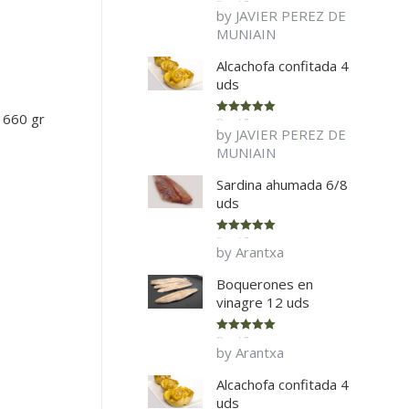
Rated
5
out
by JAVIER PEREZ DE
of 5
MUNIAIN
Alcachofa confitada 4
uds
o 660 gr
Rated
5
out
by JAVIER PEREZ DE
of 5
MUNIAIN
Sardina ahumada 6/8
uds
Rated
5
out
by Arantxa
of 5
Boquerones en
vinagre 12 uds
Rated
5
out
by Arantxa
of 5
Alcachofa confitada 4
uds