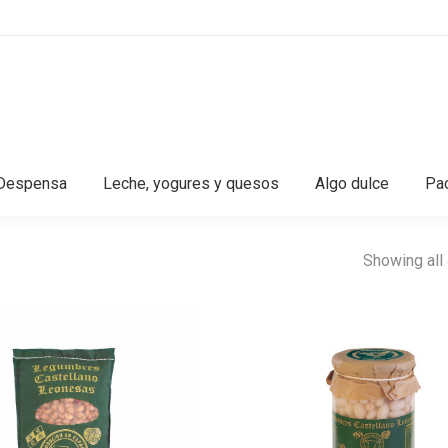
Despensa
Leche, yogures y quesos
Algo dulce
Pac
Showing all 