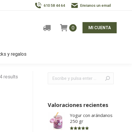
610 58 44 64
Envianos un email
0
MI CUENTA
ks y regalos
Buscar:
4 results
Valoraciones recientes
Yogur con arándanos
250 gr