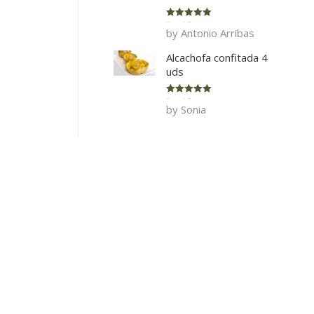
Rated
5
out
by Antonio Arribas
of 5
Alcachofa confitada 4
uds
Rated
5
out
by Sonia
of 5