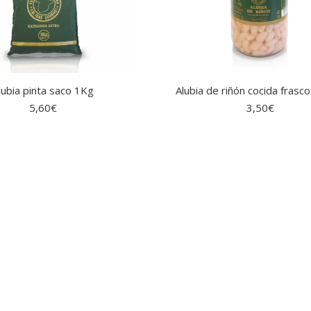
lubia pinta saco 1Kg
Alubia de riñón cocida frasc
5,60
€
3,50
€