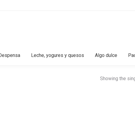
Despensa
Leche, yogures y quesos
Algo dulce
Pac
Showing the sing