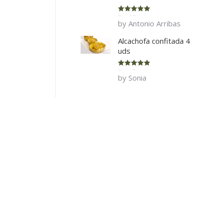
Rated
5
out
by Antonio Arribas
of 5
Alcachofa confitada 4
uds
Rated
5
out
by Sonia
of 5