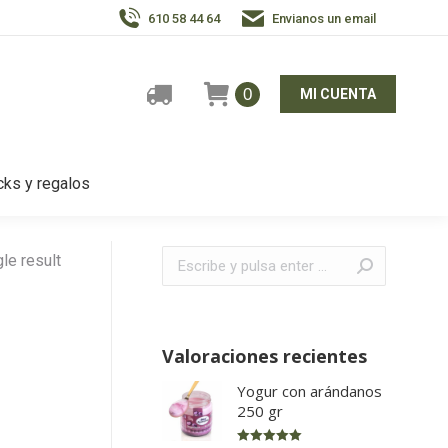
610 58 44 64
Envianos un email
0
MI CUENTA
ks y regalos
Buscar:
le result
Valoraciones recientes
Yogur con arándanos
250 gr