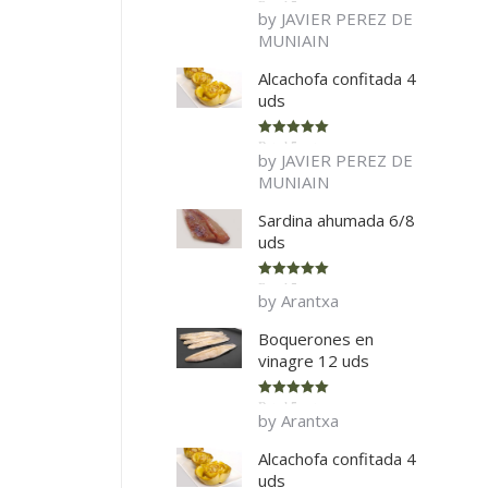
Rated
5
out
by JAVIER PEREZ DE
of 5
MUNIAIN
Alcachofa confitada 4
uds
Rated
5
out
by JAVIER PEREZ DE
of 5
MUNIAIN
Sardina ahumada 6/8
uds
Rated
5
out
by Arantxa
of 5
Boquerones en
vinagre 12 uds
Rated
5
out
by Arantxa
of 5
Alcachofa confitada 4
uds