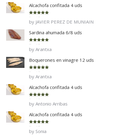
Alcachofa confitada 4 uds
Rated
5
out
by JAVIER PEREZ DE MUNIAIN
of 5
Sardina ahumada 6/8 uds
Rated
5
out
by Arantxa
of 5
Boquerones en vinagre 12 uds
Rated
5
out
by Arantxa
of 5
Alcachofa confitada 4 uds
Rated
5
out
by Antonio Arribas
of 5
Alcachofa confitada 4 uds
Rated
5
out
by Sonia
of 5