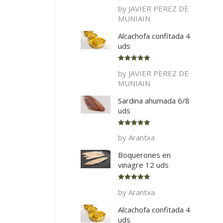
Rated
5
out
by JAVIER PEREZ DE
of 5
MUNIAIN
Alcachofa confitada 4
uds
Rated
5
out
by JAVIER PEREZ DE
of 5
MUNIAIN
Sardina ahumada 6/8
uds
Rated
5
out
by Arantxa
of 5
Boquerones en
vinagre 12 uds
Rated
5
out
by Arantxa
of 5
Alcachofa confitada 4
uds