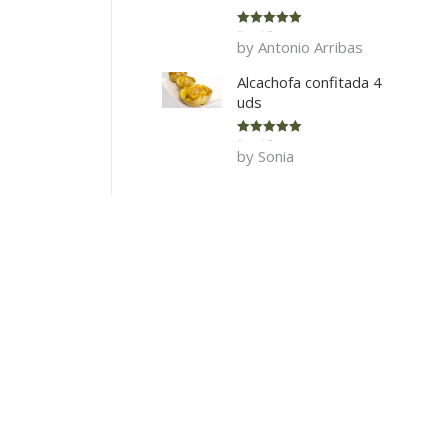
Rated
5
out
by Antonio Arribas
of 5
Alcachofa confitada 4
uds
Rated
5
out
by Sonia
of 5