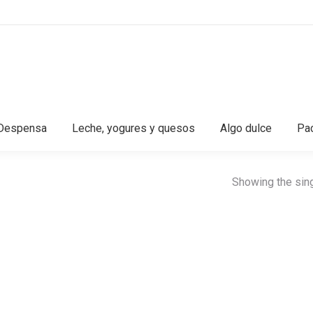
Despensa
Leche, yogures y quesos
Algo dulce
Pac
Showing the sing