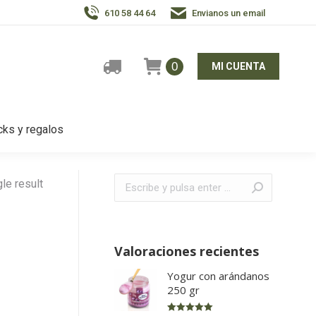
610 58 44 64
Envianos un email
0
MI CUENTA
ks y regalos
Buscar:
le result
Valoraciones recientes
Yogur con arándanos
250 gr