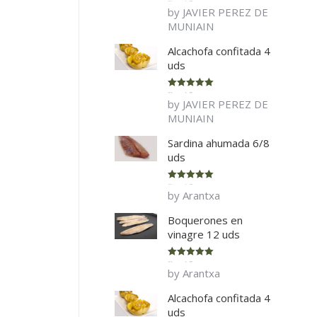
Rated
5
out
by JAVIER PEREZ DE
of 5
MUNIAIN
Alcachofa confitada 4
uds
Rated
5
out
by JAVIER PEREZ DE
of 5
MUNIAIN
Sardina ahumada 6/8
uds
Rated
5
out
by Arantxa
of 5
Boquerones en
vinagre 12 uds
Rated
5
out
by Arantxa
of 5
Alcachofa confitada 4
uds