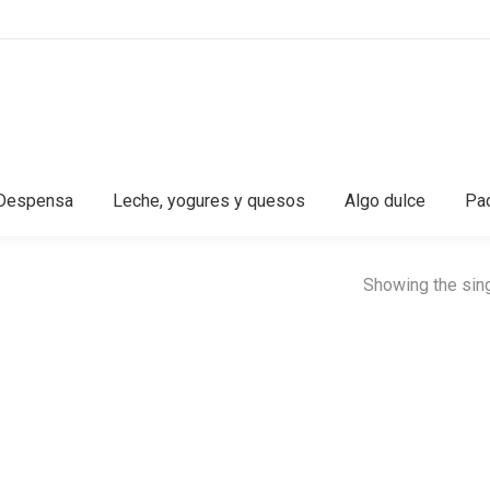
Despensa
Leche, yogures y quesos
Algo dulce
Pac
Showing the sing