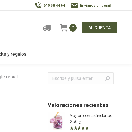
610 58 44 64
Envianos un email
0
MI CUENTA
ks y regalos
Buscar:
le result
Valoraciones recientes
Yogur con arándanos
250 gr