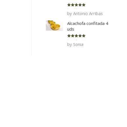
Rated
5
out
by Antonio Arribas
of 5
Alcachofa confitada 4
uds
Rated
5
out
by Sonia
of 5