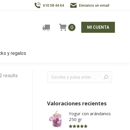
610 58 44 64
Envianos un email
0
MI CUENTA
ks y regalos
Buscar:
2 results
Valoraciones recientes
Yogur con arándanos
250 gr