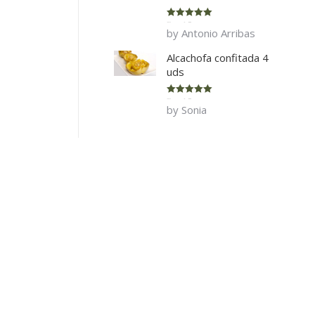
Rated
5
out
by Antonio Arribas
of 5
Alcachofa confitada 4
uds
Rated
5
out
by Sonia
of 5