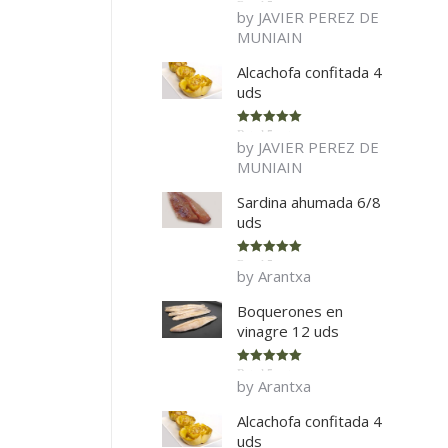
Rated
5
out
by JAVIER PEREZ DE
of 5
MUNIAIN
Alcachofa confitada 4
uds
Rated
5
out
by JAVIER PEREZ DE
of 5
MUNIAIN
Sardina ahumada 6/8
uds
Rated
5
out
by Arantxa
of 5
Boquerones en
vinagre 12 uds
Rated
5
out
by Arantxa
of 5
Alcachofa confitada 4
uds