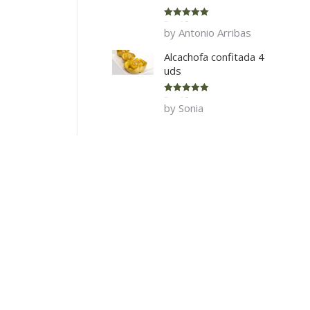
Rated
5
out
by Antonio Arribas
of 5
Alcachofa confitada 4
uds
Rated
5
out
by Sonia
of 5