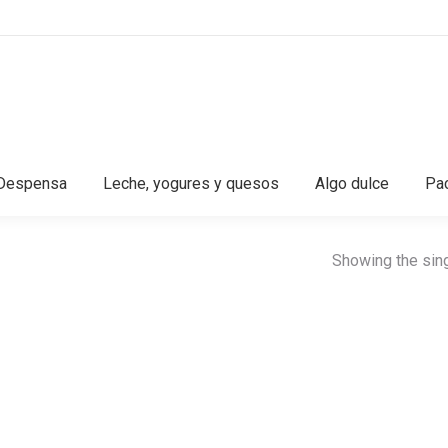
Despensa
Leche, yogures y quesos
Algo dulce
Pac
Showing the sing