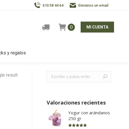
610 58 44 64
Envianos un email
0
MI CUENTA
ks y regalos
Buscar:
le result
Valoraciones recientes
Yogur con arándanos
250 gr