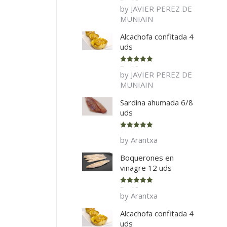
Rated
5
out
by JAVIER PEREZ DE
of 5
MUNIAIN
Alcachofa confitada 4
uds
Rated
5
out
by JAVIER PEREZ DE
of 5
MUNIAIN
Sardina ahumada 6/8
uds
Rated
5
out
by Arantxa
of 5
Boquerones en
vinagre 12 uds
Rated
5
out
by Arantxa
of 5
Alcachofa confitada 4
uds