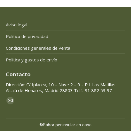
Aviso legal
Política de privacidad
Condiciones generales de venta
Política y gastos de envío
Contacto
Dirección: C/ Iplacea, 10 – Nave 2 – 9 – P.I. Las Matillas
Alcalá de Henares, Madrid 28803 Telf.: 91 882 53 97
Encuéntranos en:
Mail
page
opens
©Sabor peninsular en casa
in