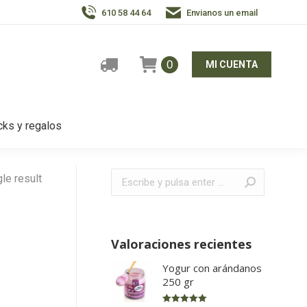
610 58 44 64
Envianos un email
0
MI CUENTA
ks y regalos
Buscar:
le result
Valoraciones recientes
Yogur con arándanos
250 gr