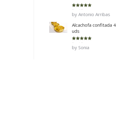
Rated
5
out
by Antonio Arribas
of 5
Alcachofa confitada 4
uds
Rated
5
out
by Sonia
of 5