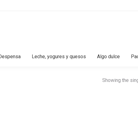
Despensa
Leche, yogures y quesos
Algo dulce
Pac
Showing the sing