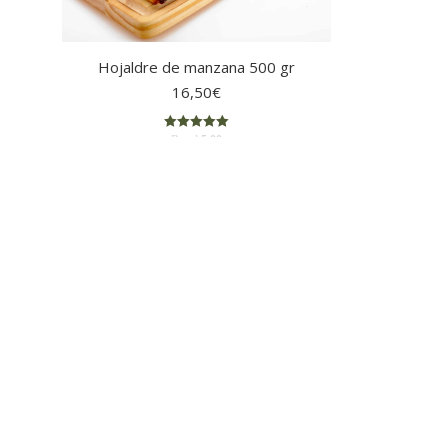
Hojaldre de manzana 500 gr
16,50
€
Rated
5.00
out of 5