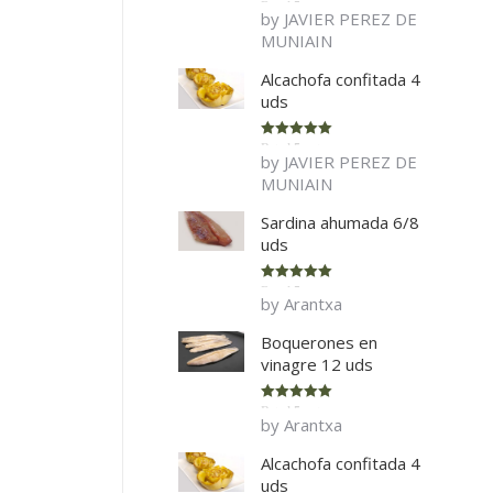
Rated
5
out
by JAVIER PEREZ DE
of 5
MUNIAIN
Alcachofa confitada 4
uds
Rated
5
out
by JAVIER PEREZ DE
of 5
MUNIAIN
Sardina ahumada 6/8
uds
Rated
5
out
by Arantxa
of 5
Boquerones en
vinagre 12 uds
Rated
5
out
by Arantxa
of 5
Alcachofa confitada 4
uds