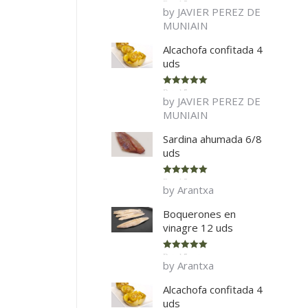
Rated
5
out
by JAVIER PEREZ DE
of 5
MUNIAIN
Alcachofa confitada 4
uds
Rated
5
out
by JAVIER PEREZ DE
of 5
MUNIAIN
Sardina ahumada 6/8
uds
Rated
5
out
by Arantxa
of 5
Boquerones en
vinagre 12 uds
Rated
5
out
by Arantxa
of 5
Alcachofa confitada 4
uds