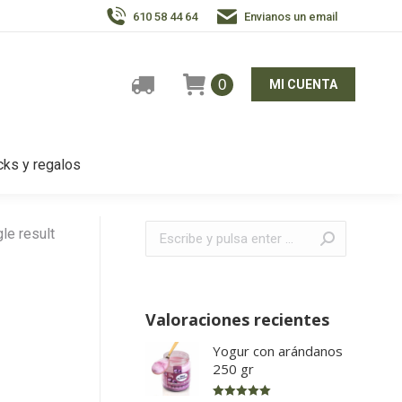
610 58 44 64
Envianos un email
0
MI CUENTA
ks y regalos
Buscar:
le result
Valoraciones recientes
Yogur con arándanos
250 gr