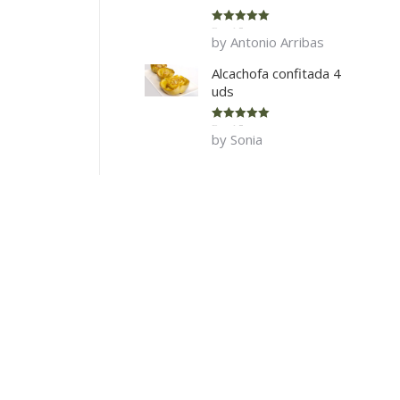
Rated
5
out
by Antonio Arribas
of 5
Alcachofa confitada 4
uds
Rated
5
out
by Sonia
of 5