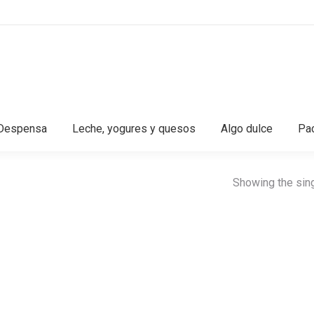
Despensa
Leche, yogures y quesos
Algo dulce
Pac
Showing the sing