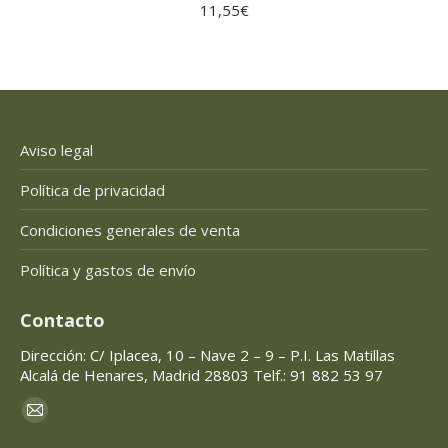
11,55
€
Aviso legal
Política de privacidad
Condiciones generales de venta
Política y gastos de envío
Contacto
Dirección: C/ Iplacea, 10 – Nave 2 – 9 – P.I. Las Matillas
Alcalá de Henares, Madrid 28803 Telf.: 91 882 53 97
Encuéntranos en:
Mail
page