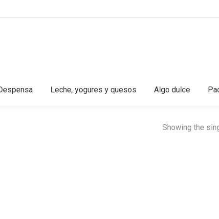
Despensa
Leche, yogures y quesos
Algo dulce
Pac
Showing the sing