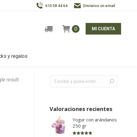
610 58 44 64
Envianos un email
0
MI CUENTA
ks y regalos
Buscar:
le result
Valoraciones recientes
Yogur con arándanos
250 gr