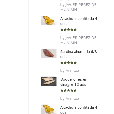
Rated
5
out
by JAVIER PEREZ DE
of 5
MUNIAIN
Alcachofa confitada 4
uds
Rated
5
out
by JAVIER PEREZ DE
of 5
MUNIAIN
Sardina ahumada 6/8
uds
Rated
5
out
by Arantxa
of 5
Boquerones en
vinagre 12 uds
Rated
5
out
by Arantxa
of 5
Alcachofa confitada 4
uds