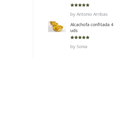
Rated
5
out
by Antonio Arribas
of 5
Alcachofa confitada 4
uds
Rated
5
out
by Sonia
of 5